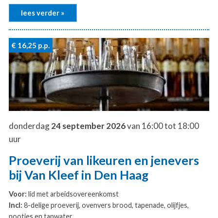
lees verder »
€ 16,25
p.p.
donderdag
24 september 2026
van 16:00 tot 18:00
uur
Proeverij van likeuren en jenevers
bij Van Kleef in Den Haag
Voor:
lid met arbeidsovereenkomst
Incl:
8-delige proeverij, ovenvers brood, tapenade, olijfjes,
nootjes en tapwater