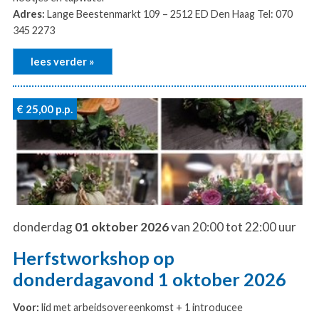
Adres:
Lange Beestenmarkt 109 – 2512 ED Den Haag Tel: 070
345 2273
lees verder »
€ 25,00
p.p.
donderdag
01 oktober 2026
van 20:00 tot 22:00 uur
Herfstworkshop op
donderdagavond 1 oktober 2026
Voor:
lid met arbeidsovereenkomst + 1 introducee