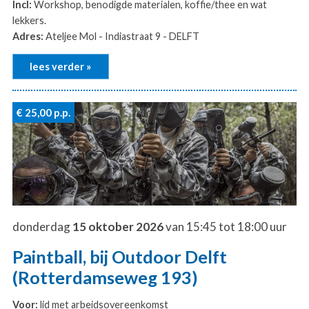
Incl:
Workshop, benodigde materialen, koffie/thee en wat
lekkers.
Adres:
Ateljee Mol - Indiastraat 9 - DELFT
lees verder »
€ 25,00
p.p.
donderdag
15 oktober 2026
van 15:45 tot 18:00 uur
Paintball, bij Outdoor Delft
(Rotterdamseweg 193)
Voor:
lid met arbeidsovereenkomst