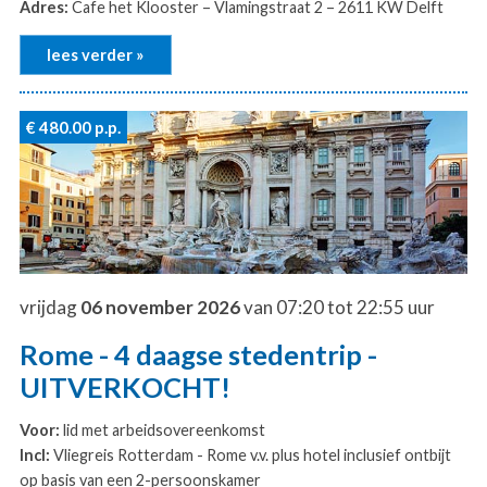
Adres:
Cafe het Klooster – Vlamingstraat 2 – 2611 KW Delft
lees verder »
€ 480.00
p.p.
vrijdag
06 november 2026
van 07:20 tot 22:55 uur
Rome - 4 daagse stedentrip -
UITVERKOCHT!
Voor:
lid met arbeidsovereenkomst
Incl:
Vliegreis Rotterdam - Rome v.v. plus hotel inclusief ontbijt
op basis van een 2-persoonskamer