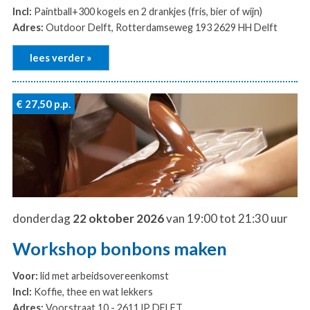
Incl:
Paintball+300 kogels en 2 drankjes (fris, bier of wijn)
Adres:
Outdoor Delft, Rotterdamseweg 193 2629 HH Delft
lees verder »
€ 27,50
p.p.
donderdag
22 oktober 2026
van 19:00 tot 21:30 uur
Workshop bonbons maken
Voor:
lid met arbeidsovereenkomst
Incl:
Koffie, thee en wat lekkers
Adres:
Voorstraat 10 - 2611JP DELFT