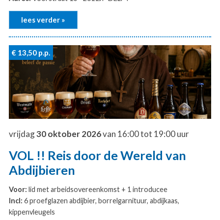
lees verder »
€ 13,50
p.p.
vrijdag
30 oktober 2026
van 16:00 tot 19:00 uur
VOL !! Reis door de Wereld van
Abdijbieren
Voor:
lid met arbeidsovereenkomst + 1 introducee
Incl:
6 proefglazen abdijbier, borrelgarnituur, abdijkaas,
kippenvleugels